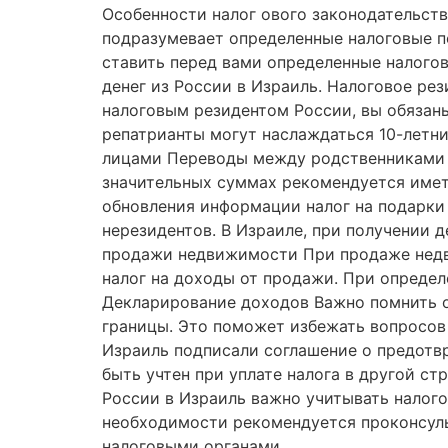
Особенности налог ового законодательств
подразумевает определенные налоговые по
ставить перед вами определенные налого
денег из России в Израиль. Налоговое ре
налоговым резидентом России, вы обязаны
репатрианты могут наслаждаться 10-лет
лицами Переводы между родственниками и
значительных суммах рекомендуется имет
обновления информации налог на подарки
нерезидентов. В Израиле, при получении 
продажи недвижимости При продаже недв
налог на доходы от продажи. При опреде
Декларирование доходов Важно помнить о
границы. Это поможет избежать вопросов
Израиль подписали соглашение о предотвр
быть учтен при уплате налога в другой с
России в Израиль важно учитывать налого
необходимости рекомендуется проконсуль
налоговыми органами.