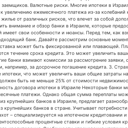
й заемщиков. Валютные риски. Многие ипотеки в Израил
 к увеличению ежемесячного платежа из-за колебаний 
жилье от различных рисков, что влечет за собой допо
ить внимание и обзор банки в Израиле, которые пред
 имеет свои особенности и нюансы. Перед тем, как взя
дходящий банк. Давайте рассмотрим основные моменты
 ставка может быть фиксированной или плавающей. Пл
тся течение срока кредита. Это может увеличить ваш
ие банки взимают комиссии за рассмотрение заявки, о
, например, за досрочное погашение кредита. 3. Стра
ипотеки, что может увеличить ваши общие затраты на 
 должен быть не меньше 25% от стоимости недвижимос
ьность договора ипотеки в Израиле Некоторые банки м
емесячные платежи. Однако общая сумма переплаты мож
 из крупнейших банков в Израиле, предлагает разнооб
из крупнейших банков в стране. Учитывает потребност
ахот – специализируется на ипотечном кредитовании и
рентоспособные процентные ставки и гибкие условия кр