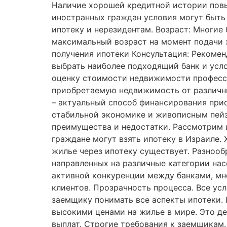
Наличие хорошей кредитной истории повы
иностранных граждан условия могут быть 
ипотеку и нерезидентам. Возраст: Многие
максимальный возраст на момент подачи з
получения ипотеки Консультация: Рекомен
выбрать наиболее подходящий банк и усл
оценку стоимости недвижимости професси
приобретаемую недвижимость от различны
– актуальный способ финансирования при
стабильной экономике и живописным пейза
преимущества и недостатки. Рассмотрим 
граждане могут взять ипотеку в Израиле.
жилье через ипотеку существует. Разноо
направленных на различные категории нас
активной конкуренции между банками, мно
клиентов. Прозрачность процесса. Все ус
заемщику понимать все аспекты ипотеки. 
высокими ценами на жилье в мире. Это д
выплат. Строгие требования к заемщикам.