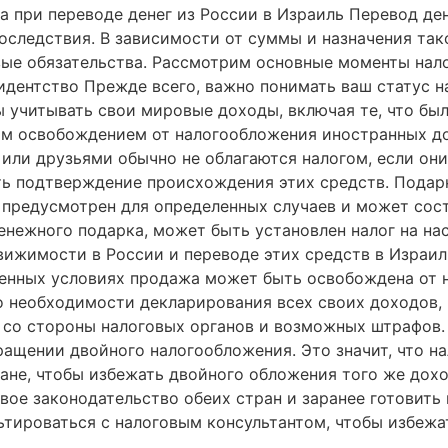
а при переводе денег из России в Израиль Перевод де
следствия. В зависимости от суммы и назначения тако
вые обязательства. Рассмотрим основные моменты нало
зидентство Прежде всего, важно понимать ваш статус н
 учитывать свои мировые доходы, включая те, что был
ним освобождением от налогообложения иностранных 
ли друзьями обычно не облагаются налогом, если они
ь подтверждение происхождения этих средств. Подарк
 предусмотрен для определенных случаев и может сост
денежного подарка, может быть установлен налог на на
ижимости в России и переводе этих средств в Израил
ленных условиях продажа может быть освобождена от 
 необходимости декларирования всех своих доходов, в
 со стороны налоговых органов и возможных штрафов.
ащении двойного налогообложения. Это значит, что нал
тране, чтобы избежать двойного обложения того же дох
вое законодательство обеих стран и заранее готовит
тироваться с налоговым консультантом, чтобы избеж