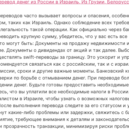
реводов часто вызывает вопросы и опасения, особенно
м, таких как Израиль. Однако соблюдение всех требо
легальность такой операции. Как официально через ба
еводить крупную сумму, убедитесь, что у вас есть вс
о могут быть: Документы на продажу недвижимости и
 Документы о дивидендах от акций и так далее. Выбо
ествлять swift-переводы за границу. Это ускорит и уп
мендуется связаться как с российским, так и с израи
омиссии, сроки и другие важные моменты. Банковский 
верки по борьбе с отмыванием денег. При переводе б
ении денег. Будьте готовы предоставить необходимые
есь, что вы уплатили все необходимые налоги в Росси
листом в Израиле, чтобы узнать о возможных налогов
осле выполнения перевода следите за его статусом и 
кнут какие-либо проблемы или задержки, свяжитесь с
ятие, требующее внимания к деталям и законодательс
 и прозрачность транзакции, минимизируя риски пробл