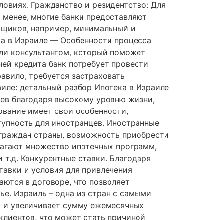
овиях. Гражданство и резидентство: Для
 менее, многие банки предоставляют
емщиков, например, минимальный и
ка в Израиле — Особенности процесса
или консультантом, который поможет
ей кредита банк потребует провести
авило, требуется застраховать
иле: детальный разбор Ипотека в Израиле
цев благодаря высокому уровню жизни,
ование имеет свои особенности,
упность для иностранцев. Иностранные
я граждан страны, возможность приобрести
лагают множество ипотечных программ,
 т.д. Конкурентные ставки. Благодаря
тавки и условия для привлечения
аются в договоре, что позволяет
е. Израиль – одна из стран с самыми
о и увеличивает сумму ежемесячных
клиентов, что может стать причиной