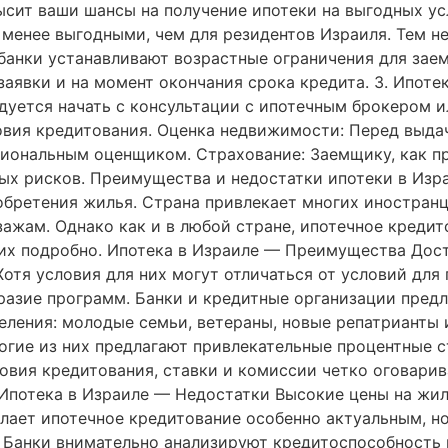
сит ваши шансы на получение ипотеки на выгодных усл
менее выгодными, чем для резидентов Израиля. Тем не
 банки устанавливают возрастные ограничения для за
аявки и на момент окончания срока кредита. 3. Ипоте
дуется начать с консультации с ипотечным брокером 
овия кредитования. Оценка недвижимости: Перед выдач
ональным оценщиком. Страхование: Заемщику, как пр
х рисков. Преимущества и недостатки ипотеки в Изра
обретения жилья. Страна привлекает многих иностран
жам. Однако как и в любой стране, ипотечное кредит
их подробно. Ипотека в Израиле — Преимущества Дост
 Хотя условия для них могут отличаться от условий дл
бразие программ. Банки и кредитные организации пред
еления: молодые семьи, ветераны, новые репатрианты и
гие из них предлагают привлекательные процентные с
ловия кредитования, ставки и комиссии четко оговарив
Ипотека в Израиле — Недостатки Высокие цены на жиль
елает ипотечное кредитование особенно актуальным, н
 Банки внимательно анализируют кредитоспособность 