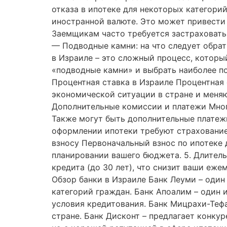
отказа в ипотеке для некоторых категори
иностранной валюте. Это может привести
Заемщикам часто требуется застраховать 
— Подводные камни: на что следует обрат
в Израиле – это сложный процесс, который
«подводные камни» и выбрать наиболее по
Процентная ставка в Израиле Процентная
экономической ситуации в стране и меняю
Дополнительные комиссии и платежи Мног
Также могут быть дополнительные платежи
оформлении ипотеки требуют страхование 
взносу Первоначальный взнос по ипотеке
планировании вашего бюджета. 5. Длител
кредита (до 30 лет), что снизит ваши еж
Обзор банки в Израиле Банк Леуми – один
категорий граждан. Банк Апоалим – один 
условия кредитования. Банк Мицрахи-Теф
стране. Банк Дисконт – предлагает конку