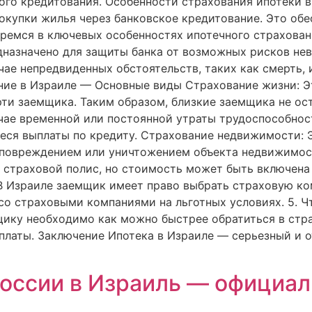
ого кредитования. Особенности страхования ипотеки в
окупки жилья через банковское кредитование. Это обе
ремся в ключевых особенностях ипотечного страховани
назначено для защиты банка от возможных рисков нево
ае непредвиденных обстоятельств, таких как смерть, 
ание в Израиле — Основные виды Страхование жизни: Э
рти заемщика. Таким образом, близкие заемщика не ост
учае временной или постоянной утраты трудоспособност
еся выплаты по кредиту. Страхование недвижимости: 
 повреждением или уничтожением объекта недвижимост
страховой полис, но стоимость может быть включена 
В Израиле заемщик имеет право выбрать страховую ко
о страховыми компаниями на льготных условиях. 5. Чт
мщику необходимо как можно быстрее обратиться в ст
платы. Заключение Ипотека в Израиле — серьезный и о
России в Израиль — официал